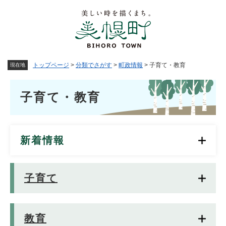
ペ
メニューを飛ばして本文へ
ー
ジ
の
先
頭
トップページ
>
分類でさがす
>
町政情報
>
子育て・教育
現在地
で
す
本
。
子育て・教育
文
新着情報
子育て
教育