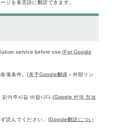
ムページを各言語に翻訳できます。
lation service before use.(
For Google
的各项条件。(
关于Google翻译
＜外部リン
시 읽어주시길 바랍니다.(
Google 번역 정보
必ず読んでください。(
Google翻訳につい