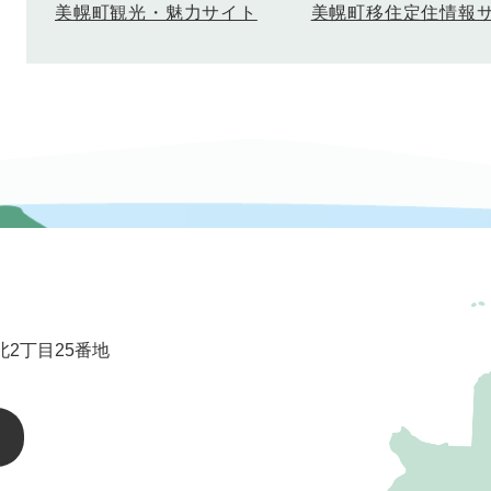
美幌町移住定住情報
美幌町観光・魅力サイト
2丁目25番地