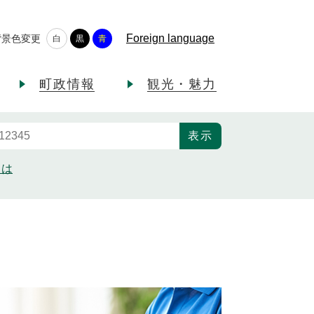
Foreign language
背景色変更
白
黒
青
町政情報
観光・魅力
とは