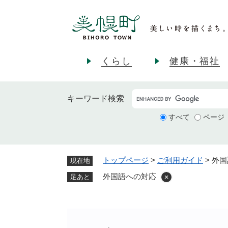
ペ
ー
ジ
の
先
くらし
健康・福祉
頭
で
す
キーワード
検索
。
すべて
ページ
トップページ
>
ご利用ガイド
>
外国
現在地
外国語への対応
足あと