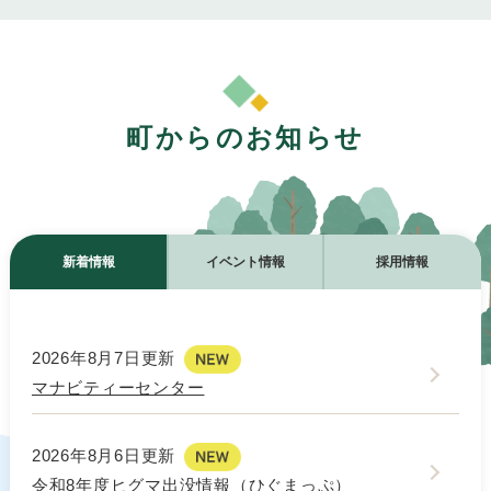
町からのお知らせ
新着情報
イベント情報
採用情報
新
2026年8月7日更新
着
マナビティーセンター
情
2026年8月6日更新
報
令和8年度ヒグマ出没情報（ひぐまっぷ）