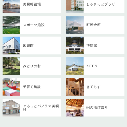
美幌町役場
しゃきっとプラザ
町民会館
スポーツ施設
博物館
図書館
みどりの村
KITEN
子育て施設
きてらす
ぐるっとパノラマ美幌
峠の湯びほろ
峠