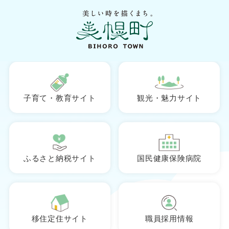
ペ
メニューを飛ばして本文へ
ー
ジ
の
先
頭
本
で
す
文
。
子育て・教育サイト
観光・魅力サイト
ふるさと納税サイト
国民健康保険病院
移住定住サイト
職員採用情報