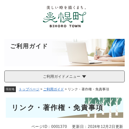
ペ
メニューを飛ばして本文へ
ー
ジ
の
先
頭
で
す
ご利用ガイド
。
ご利用ガイドメニュー
トップページ
>
ご利用ガイド
>
リンク・著作権・免責事項
現在地
本
リンク・著作権・免責事項
文
ページID：0001370
更新日：2024年12月2日更新