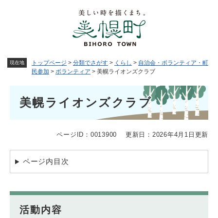
ペ
メニューを飛ばして本文へ
ー
ジ
の
先
頭
トップページ
>
分類でさがす
>
くらし
>
自治会・ボランティア・町
現在地
で
民参加
>
ボランティア
>
美幌ライオンズクラブ
す
。
本
美幌ライオンズクラブ
文
ページID：0013900
更新日：2026年4月1日更新
ページ内目次
活動内容