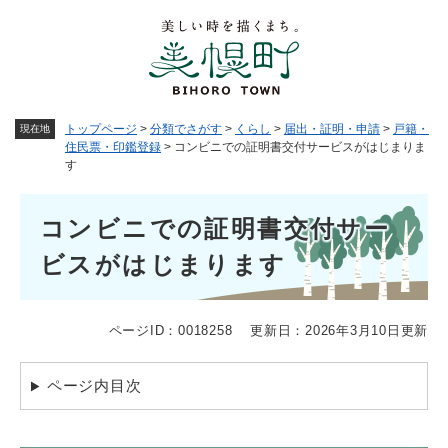
ペ
メニューを飛ばして本文へ
ー
ジ
の
先
頭
トップページ
>
分類でさがす
>
くらし
>
届出・証明・申請
>
戸籍・
現在地
で
住民票・印鑑登録
>
コンビニでの証明書交付サービスがはじまりま
す
す
。
本
コンビニでの証明書交付サー
文
ビスがはじまります
ページID：0018258
更新日：2026年3月10日更新
ページ内目次