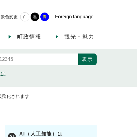
Foreign language
背景色変更
白
黒
青
町政情報
観光・魅力
とは
義務化されます
AI（人工知能）は