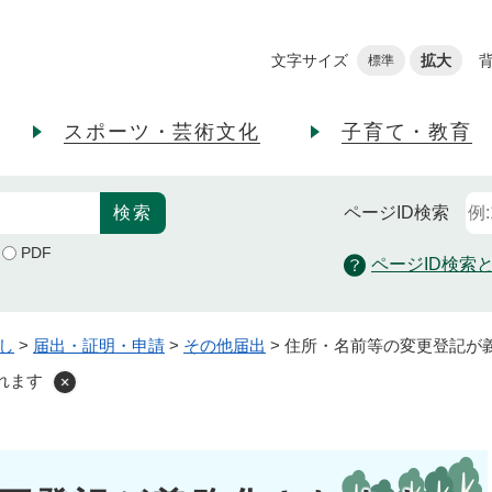
メニューを飛ばして本文へ
文字サイズ
拡大
標準
スポーツ・芸術文化
子育て・教育
ページID
検索
PDF
ページID検索
し
>
届出・証明・申請
>
その他届出
>
住所・名前等の変更登記が
れます