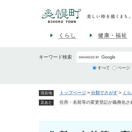
ペ
ー
ジ
の
先
くらし
健康・福祉
頭
で
す
キーワード
検索
。
すべて
ページ
トップページ
>
分類でさがす
>
くら
現在地
住所・名前等の変更登記が義務化さ
足あと
本