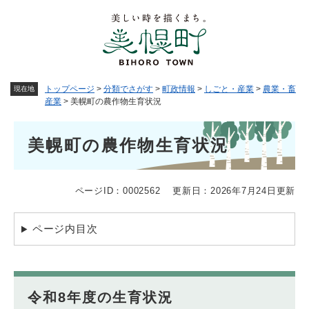
ペ
メニューを飛ばして本文へ
ー
ジ
の
先
頭
トップページ
>
分類でさがす
>
町政情報
>
しごと・産業
>
農業・畜
現在地
で
産業
>
美幌町の農作物生育状況
す
。
本
美幌町の農作物生育状況
文
ページID：0002562
更新日：2026年7月24日更新
ページ内目次
令和8年度の生育状況