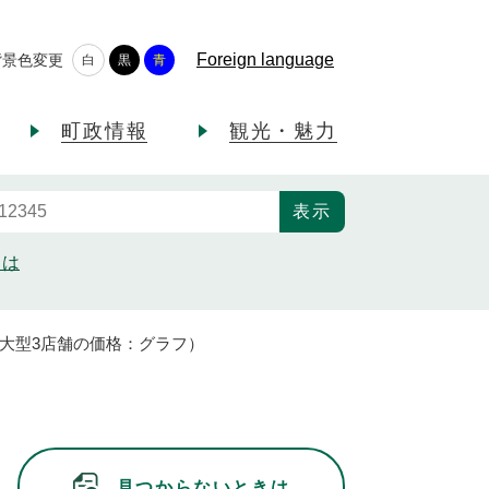
Foreign language
背景色変更
白
黒
青
町政情報
観光・魅力
とは
大型3店舗の価格：グラフ）
見つからないときは