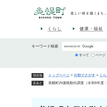
ペ
ー
ジ
の
先
くらし
健康・福祉
頭
で
す
キーワード
検索
。
すべて
ページ
トップページ
>
分類でさがす
>
くら
現在地
美幌町内価格動向調査（令和6年度
足あと
本