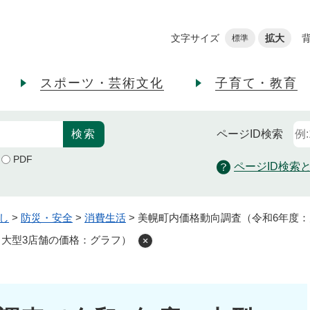
メニューを飛ばして本文へ
文字サイズ
拡大
標準
スポーツ・芸術文化
子育て・教育
ページID
検索
PDF
ページID検索
し
>
防災・安全
>
消費生活
>
美幌町内価格動向調査（令和6年度：
：大型3店舗の価格：グラフ）