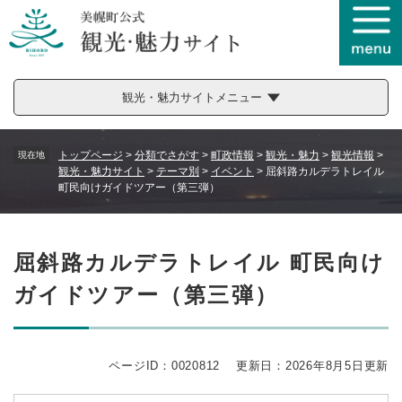
ペ
メニューを飛ばして本文へ
ー
ジ
の
先
観光・魅力サイトメニュー
頭
で
す
トップページ
>
分類でさがす
>
町政情報
>
観光・魅力
>
観光情報
>
現在地
。
観光・魅力サイト
>
テーマ別
>
イベント
>
屈斜路カルデラトレイル
町民向けガイドツアー（第三弾）
本
屈斜路カルデラトレイル 町民向け
文
ガイドツアー（第三弾）
ページID：0020812
更新日：2026年8月5日更新