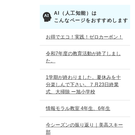
AI（人工知能）は
こんなページをおすすめします
お得でエコ！実践！ゼロカーボン！
令和7年度の教育活動が終了しまし
た。
1学期が終わりました。夏休みを十
分楽しんで下さい。７月23日終業
式、大掃除 ー旭小学校
情報モラル教室 4年生、6年生
今シーズンの振り返り｜美高スキー
部