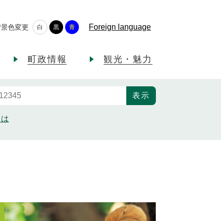
Foreign language
背景色変更
白
黒
青
町政情報
観光・魅力
とは