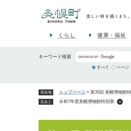
ペ
ー
ジ
の
先
くらし
健康・福祉
頭
で
す
キーワード
検索
。
すべて
ページ
トップページ
>
第35回 美幌博物館
現在地
令和7年度美幌博物館特別展
足あと