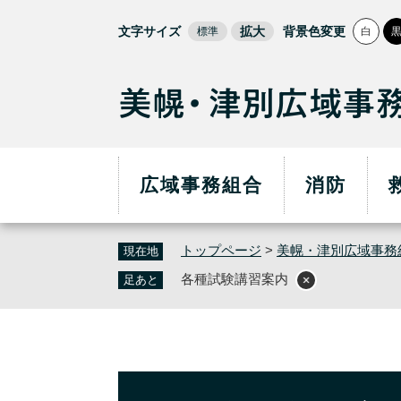
ペ
ー
文字サイズ
拡大
背景色変更
標準
白
ジ
の
先
頭
で
す
。
広域事務組合
消防
トップページ
>
美幌・津別広域事務
現在地
各種試験講習案内
足あと
本
文