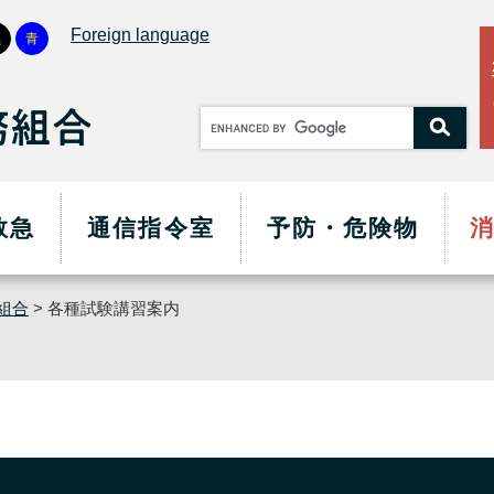
メニューを飛ばして本文へ
Foreign language
黒
青
救急
通信指令室
予防・危険物
組合
>
各種試験講習案内