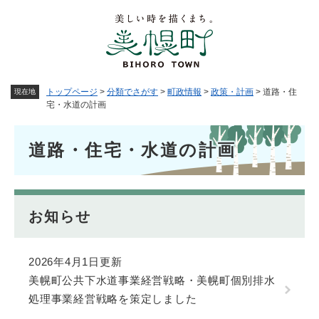
ペ
メニューを飛ばして本文へ
ー
ジ
の
先
頭
トップページ
>
分類でさがす
>
町政情報
>
政策・計画
>
道路・住
現在地
で
宅・水道の計画
す
。
本
道路・住宅・水道の計画
文
お知らせ
2026年4月1日更新
美幌町公共下水道事業経営戦略・美幌町個別排水
処理事業経営戦略を策定しました