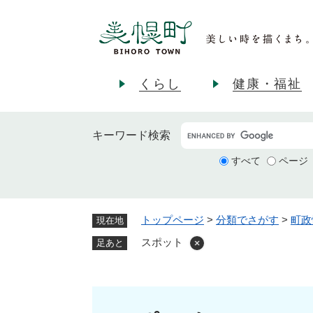
ペ
ー
ジ
の
先
くらし
健康・福祉
頭
で
す
キーワード
検索
。
すべて
ページ
トップページ
>
分類でさがす
>
町政
現在地
スポット
足あと
本