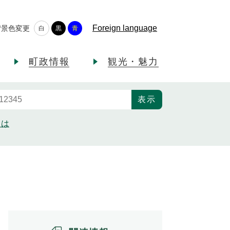
Foreign language
背景色変更
白
黒
青
町政情報
観光・魅力
とは