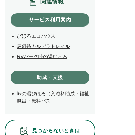
関連情報
サービス利用案内
びほろエコハウス
屈斜路カルデラトレイル
RVパーク峠の湯びほろ
助成・支援
峠の湯びほろ（入浴料助成・福祉
風呂・無料バス）
見つからないときは