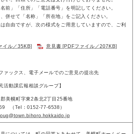
「名前」「住所」「電話番号」を明記してください。
は、併せて「名称」「所在地」をご記入ください。
式は自由ですが、次の様式をご用意していますので、ご利
ァイル／35KB]
意見書 [PDFファイル／207KB]
ファックス、電子メールでのご意見の提出先
民活動課広報相談グループ】
網走郡美幌町字東2条北2丁目25番地
69 （Tel：0152-77-6538）
oug@town.bihoro.hokkaido.jp
意見については、町の回答とあわせて、美幌町ホームペー