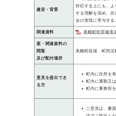
対応する上にも、よ
趣旨・背景
する理解を深め、共
会の実現に寄与する
関連資料
美幌町犯罪被害者
案・関連資料の
閲覧
美幌町役場 町民活
及び配付場所
町内に住所を
意見を提出でき
町内に通勤又
る方
町内に事務所
ご意見は、書
法でご提出く