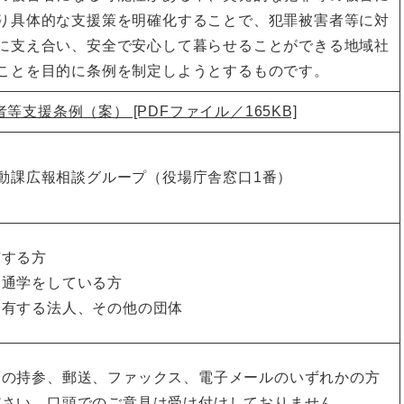
り具体的な支援策を明確化することで、犯罪被害者等に対
に支え合い、安全で安心して暮らせることができる地域社
ことを目的に条例を制定しようとするものです。
等支援条例（案） [PDFファイル／165KB]
動課広報相談グループ（役場庁舎窓口1番）
有する方
は通学をしている方
を有する法人、その他の団体
面の持参、郵送、ファックス、電子メールのいずれかの方
ださい。口頭でのご意見は受け付けしておりません。