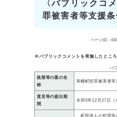
〈パブリックコメ
文
罪被害者等支援条
ページID：000
※パブリックコメントを実施したとこ
パ
政策等の案の名
美幌町犯罪被害者等
称
意見等の提出期
令和5年12月27日
間
町民誰もが犯罪等の