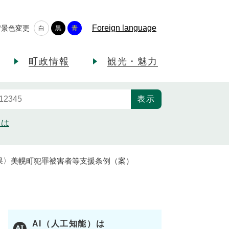
Foreign language
背景色変更
白
黒
青
町政情報
観光・魅力
とは
果〉美幌町犯罪被害者等支援条例（案）
AI（人工知能）は