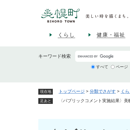
ペ
ー
ジ
の
先
くらし
健康・福祉
頭
で
す
キーワード
検索
。
すべて
ページ
トップページ
>
分類でさがす
>
くら
現在地
〈パブリックコメント実施結果〉美
足あと
本