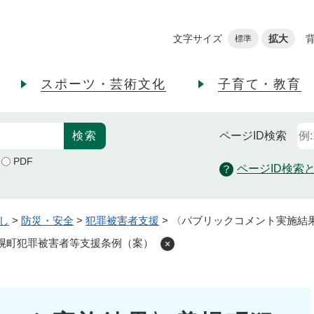
メニューを飛ばして本文へ
文字サイズ
拡大
標準
スポーツ・芸術文化
子育て・教育
ページID
検索
PDF
ページID検索
し
>
防災・安全
>
犯罪被害者支援
>
〈パブリックコメント実施結
幌町犯罪被害者等支援条例（案）