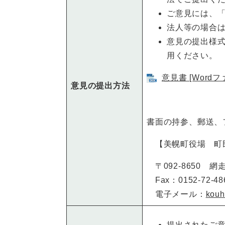
ご意見には、
法人等の場合
意見の提出様
用ください。
意見書 [Wordフ
意見の提出方法
書面の持参、郵送、
【美幌町役場 町
〒092-8650 
Fax：0152-72-48
電子メール：
kouh
提出されたご