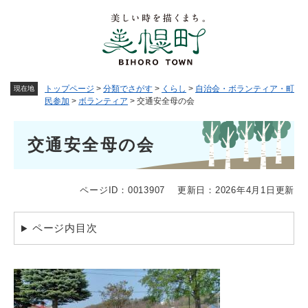
ペ
メニューを飛ばして本文へ
ー
ジ
の
先
頭
トップページ
>
分類でさがす
>
くらし
>
自治会・ボランティア・町
現在地
で
民参加
>
ボランティア
>
交通安全母の会
す
。
本
交通安全母の会
文
ページID：0013907
更新日：2026年4月1日更新
ページ内目次