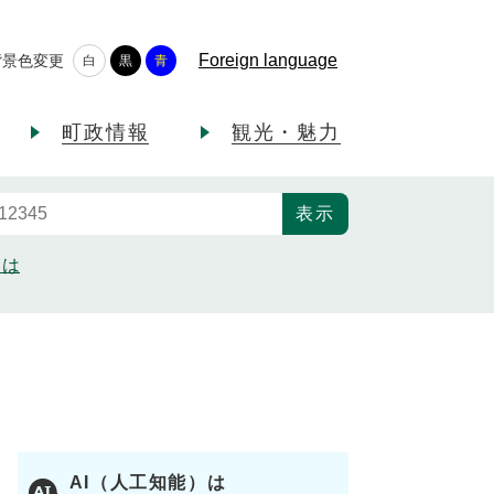
Foreign language
背景色変更
白
黒
青
町政情報
観光・魅力
とは
AI（人工知能）は