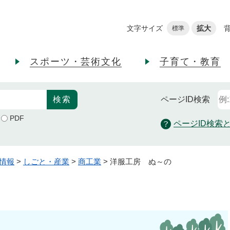
メニューを飛ばして本文へ
文字サイズ
拡大
標準
スポーツ・芸術文化
子育て・教育
ページID
検索
PDF
ページID検索
情報
>
しごと・産業
>
商工業
>
洋服工房 ぬ～の