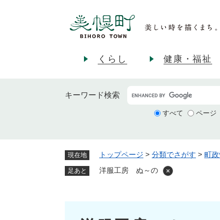
ペ
ー
ジ
の
先
くらし
健康・福祉
頭
で
す
キーワード
検索
。
すべて
ページ
トップページ
>
分類でさがす
>
町政
現在地
洋服工房 ぬ～の
足あと
本