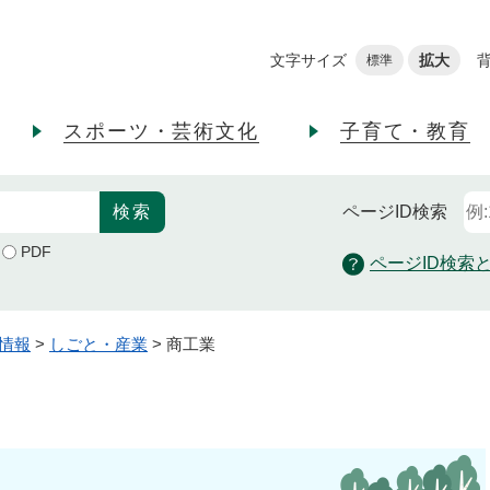
メニューを飛ばして本文へ
文字サイズ
拡大
標準
スポーツ・芸術文化
子育て・教育
ページID
検索
PDF
ページID検索
情報
>
しごと・産業
>
商工業