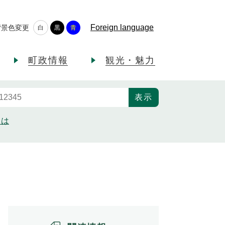
Foreign language
背景色変更
白
黒
青
町政情報
観光・魅力
とは