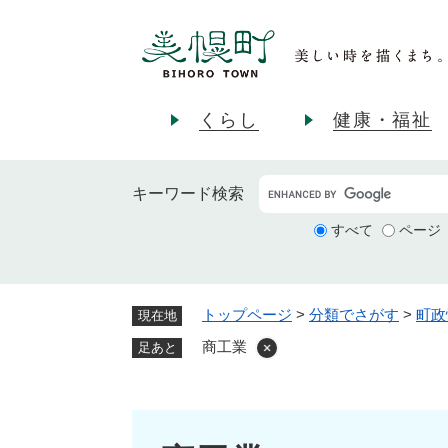
ペ
ー
ジ
の
先
くらし
健康・福祉
頭
で
す
キーワード
検索
。
すべて
ページ
トップページ
>
分類でさがす
>
町政
現在地
商工業
足あと
本