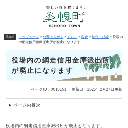
ペ
メニューを飛ばして本文へ
ー
ジ
の
先
頭
トップページ
>
分類でさがす
>
くらし
>
税金
>
納付・相談
>
役場内
現在地
で
の網走信用金庫派出所が廃止になります
す
。
本
役場内の網走信用金庫派出所
文
が廃止になります
ページID：0018151
更新日：2026年2月27日更新
ページ内目次
役場内の網走信用金庫派出所が廃止となります。