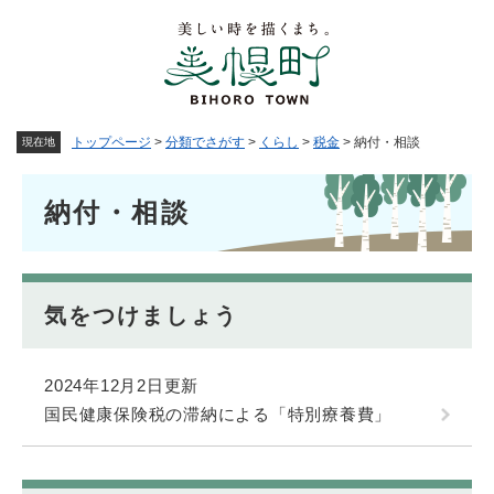
ペ
メニューを飛ばして本文へ
ー
ジ
の
先
頭
トップページ
>
分類でさがす
>
くらし
>
税金
>
納付・相談
現在地
で
す
本
。
納付・相談
文
気をつけましょう
2024年12月2日更新
国民健康保険税の滞納による「特別療養費」