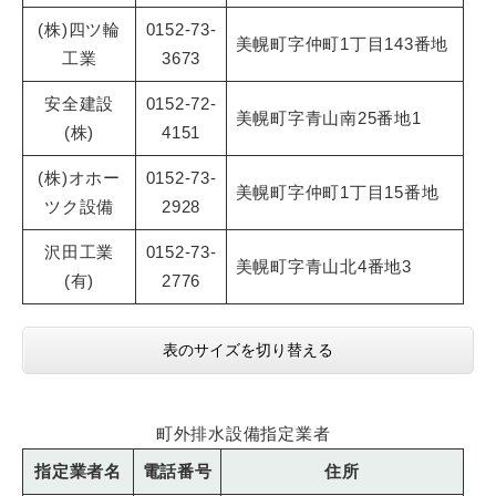
(株)四ツ輪
0152-73-
美幌町字仲町1丁目143番地
工業
3673
安全建設
0152-72-
美幌町字青山南25番地1
(株)
4151
(株)オホー
0152-73-
美幌町字仲町1丁目15番地
ツク設備
2928
沢田工業
0152-73-
美幌町字青山北4番地3
(有)
2776
表のサイズを切り替える
町外排水設備指定業者
指定業者名
電話番号
住所