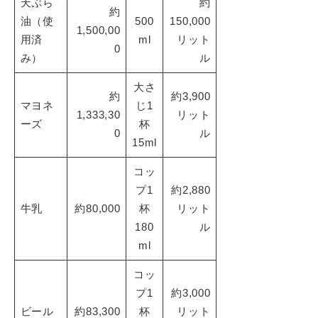
天ぷら
約
約
油（使
500
150,000
1,500,00
用済
ml
リット
0
み）
ル
大さ
約
約3,900
マヨネ
じ1
1,333,30
リット
ーズ
杯
0
ル
15ml
コッ
プ1
約2,880
牛乳
約80,000
杯
リット
180
ル
ml
コッ
プ1
約3,000
ビール
約83,300
杯
リット