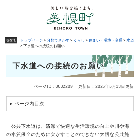
ペ
メニューを飛ばして本文へ
ー
ジ
の
先
頭
トップページ
>
分類でさがす
>
くらし
>
住まい・環境・交通
>
水道
現在地
で
>
下水道への接続のお願い
す
。
本
下水道への接続のお願い
文
ページID：0002209
更新日：2025年5月13日更新
ページ内目次
公共下水道は、清潔で快適な生活環境の向上や川や海
の水質保全のために欠かすことのできない大切な公共施