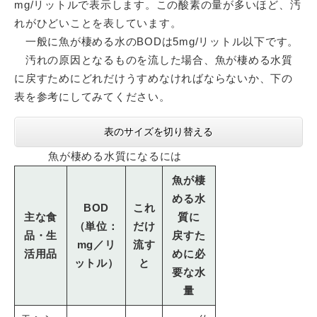
mg/リットルで表示します。この酸素の量が多いほど、汚
れがひどいことを表しています。
一般に魚が棲める水のBODは5mg/リットル以下です。
汚れの原因となるものを流した場合、魚が棲める水質
に戻すためにどれだけうすめなければならないか、下の
表を参考にしてみてください。
表のサイズを切り替える
魚が棲める水質になるには
魚が棲
める水
BOD
これ
主な食
質に
（単位：
だけ
品・生
戻すた
mg／リ
流す
活用品
めに必
ットル）
と
要な水
量