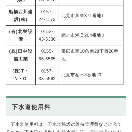
船橋西川建
0157-
北見市川東371番地1
設(株)
24-1173
(有)北栄設
0152-
網走市潮見204番地8
備
43-5330
(株)田中設
0155-
帯広市西10条南28丁目26番
備工業
66-6565
地
(株)T・
0157-
北見市柏木3番地20
N・O
33-5562
下水道使用料
下水道使用料は、下水道施設の維持管理費などに充て
るため、下水道へ排出した汚水量に応じて納めていただ