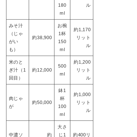
180
ル
ml
みそ汁
お椀
約1,170
（じゃ
1杯
約38,900
リット
がい
150
ル
も）
ml
米のと
約1,200
500
ぎ汁（1
約12,000
リット
ml
回目）
ル
鉢1
約1,000
肉じゃ
杯
約50,000
リット
が
100
ル
ml
大さ
中濃ソ
約
じ1
約400リ