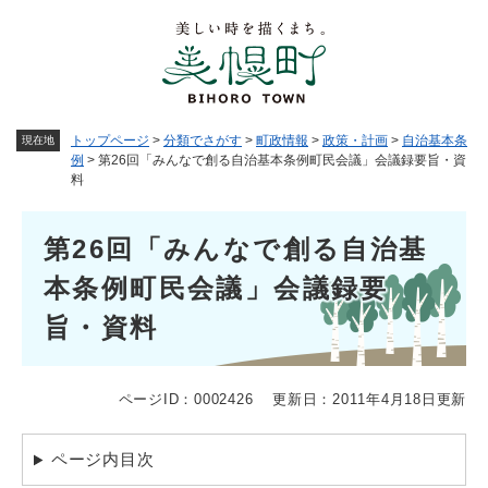
ペ
メニューを飛ばして本文へ
ー
ジ
の
先
頭
トップページ
>
分類でさがす
>
町政情報
>
政策・計画
>
自治基本条
現在地
で
例
>
第26回「みんなで創る自治基本条例町民会議」会議録要旨・資
す
料
。
本
第26回「みんなで創る自治基
文
本条例町民会議」会議録要
旨・資料
ページID：0002426
更新日：2011年4月18日更新
ページ内目次