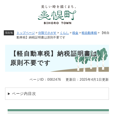
ペ
メニューを飛ばして本文へ
ー
ジ
の
先
頭
トップページ
>
分類でさがす
>
くらし
>
税金
>
軽自動車税
>
【軽自
現在地
で
動車税】納税証明書は原則不要です
す
。
本
【軽自動車税】納税証明書は
文
原則不要です
ページID：0002476
更新日：2025年4月1日更新
ページ内目次