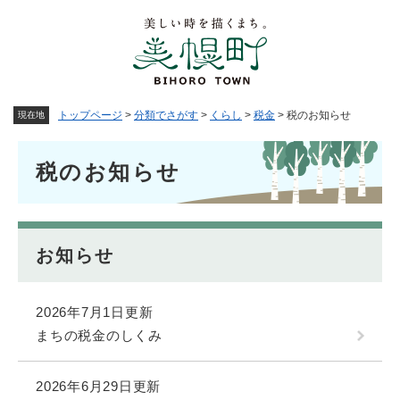
ペ
メニューを飛ばして本文へ
ー
ジ
の
先
頭
トップページ
>
分類でさがす
>
くらし
>
税金
>
税のお知らせ
現在地
で
す
本
。
税のお知らせ
文
お知らせ
2026年7月1日更新
まちの税金のしくみ
2026年6月29日更新