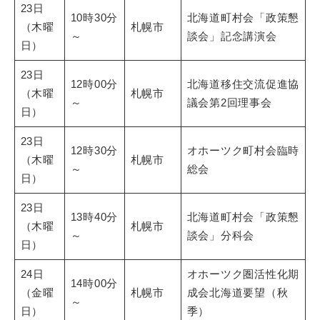
23日
10時30分
北海道町村会「政策懇
（木曜
札幌市
～
談会」記念講演会
日）
23日
12時00分
北海道移住交流促進協
（木曜
札幌市
～
議会第2回理事会
日）
23日
12時30分
オホーツク町村会臨時
（木曜
札幌市
～
総会
日）
23日
13時40分
北海道町村会「政策懇
（木曜
札幌市
～
談会」分科会
日）
24日
オホーツク圏活性化期
14時00分
（金曜
札幌市
成会北海道要望（秋
～
日）
季）