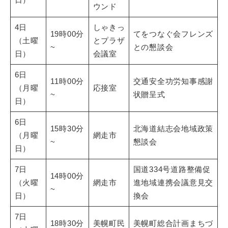
ウンド
4日
しゃきっ
19時00分
てをつなぐ会フレンズ
（土曜
とプラザ
~
との懇談会
日）
会議室
6日
11時00分
交通安全功労知事感謝
（月曜
応接室
~
状贈呈式
日）
6日
15時30分
北海道結志会地域政策
（月曜
網走市
~
懇談会
日）
7日
国道334号道路整備促
14時00分
（火曜
網走市
進地域連携会議意見交
~
日）
換会
7日
18時30分
美幌町民
美幌町総合計画まちづ