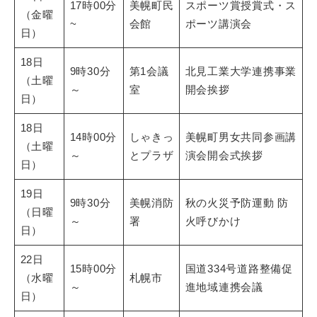
17時00分
美幌町民
スポーツ賞授賞式・ス
（金曜
~
会館
ポーツ講演会
日）
18日
9時30分
第1会議
北見工業大学連携事業
（土曜
～
室
開会挨拶
日）
18日
14時00分
しゃきっ
美幌町男女共同参画講
（土曜
～
とプラザ
演会開会式挨拶
日）
19日
9時30分
美幌消防
秋の火災予防運動 防
（日曜
～
署
火呼びかけ
日）
22日
15時00分
国道334号道路整備促
（水曜
札幌市
～
進地域連携会議
日）