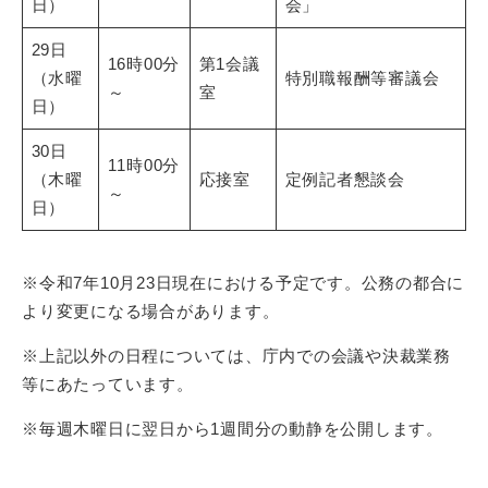
日）
会」
29日
16時00分
第1会議
（水曜
特別職報酬等審議会
～
室
日）
30日
11時00分
（木曜
応接室
定例記者懇談会
～
日）
※令和7年10月23日現在における予定です。公務の都合に
より変更になる場合があります。
※上記以外の日程については、庁内での会議や決裁業務
等にあたっています。
※毎週木曜日に翌日から1週間分の動静を公開します。