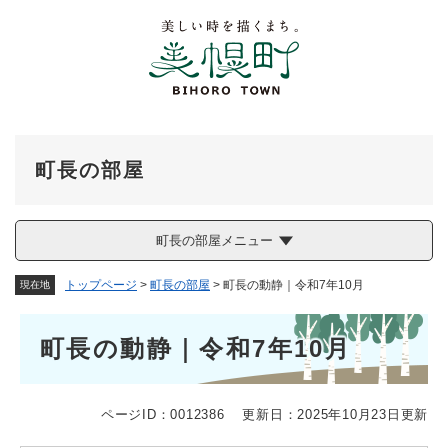
ペ
メニューを飛ばして本文へ
ー
ジ
の
先
頭
で
す
町長の部屋
。
町長の部屋メニュー
トップページ
>
町長の部屋
>
町長の動静｜令和7年10月
現在地
本
町長の動静｜令和7年10月
文
ページID：0012386
更新日：2025年10月23日更新