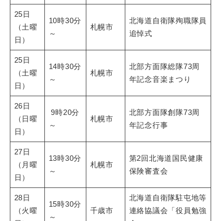
25日
10時30分
北海道自衛隊殉職隊員
（土曜
札幌市
～
追悼式
日）
25日
14時30分
北部方面隊総隊73周
（土曜
札幌市
～
年記念音楽まつり
日）
26日
9時20分
北部方面隊創隊73周
（日曜
札幌市
～
年記念行事
日）
27日
13時30分
第2回北海道国民健康
（月曜
札幌市
～
保険審査会
日）
28日
北海道自衛隊駐屯地等
15時30分
（火曜
千歳市
連絡協議会「役員勉強
～