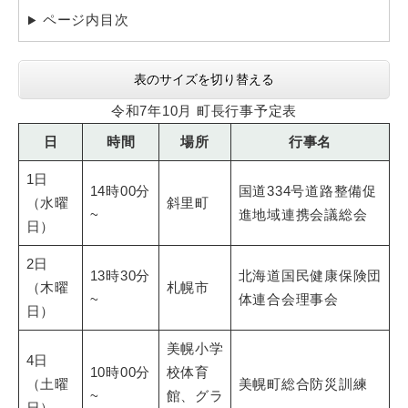
ページ内目次
表のサイズを切り替える
令和7年10月 町長行事予定表
日
時間
場所
行事名
1日
14時00分
国道334号道路整備促
（水曜
斜里町
~
進地域連携会議総会
日）
2日
13時30分
北海道国民健康保険団
（木曜
札幌市
~
体連合会理事会
日）
美幌小学
4日
10時00分
校体育
（土曜
美幌町総合防災訓練
~
館、グラ
日）