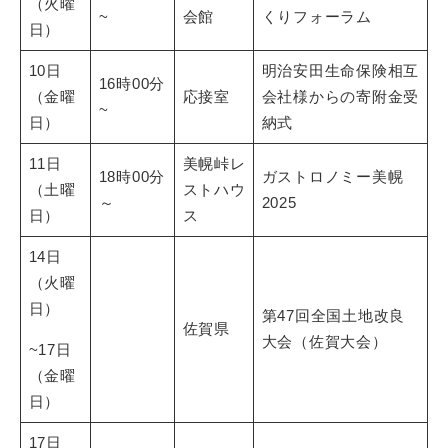
（火曜
~
会館
くりフォーラム
日）
10日
明治安田生命保険相互
16時00分
（金曜
応接室
会社様からの寄附金受
~
日）
納式
11日
美幌峠レ
18時00分
ガストロノミー美幌
（土曜
ストハウ
～
2025
日）
ス
14日
（火曜
日）
第47回全国土地改良
佐賀県
大会（佐賀大会）
~17日
（金曜
日）
17日