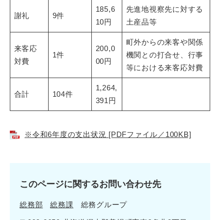
185,6
先進地視察先に対する
謝礼
9件
10円
土産品等
町外からの来客や関係
来客応
200,0
1件
機関との打合せ、行事
対費
00円
等における来客応対費
1,264,
合計
104件
391円
※令和6年度の支出状況 [PDFファイル／100KB]
このページに関するお問い合わせ先
総務部
総務課
総務グループ