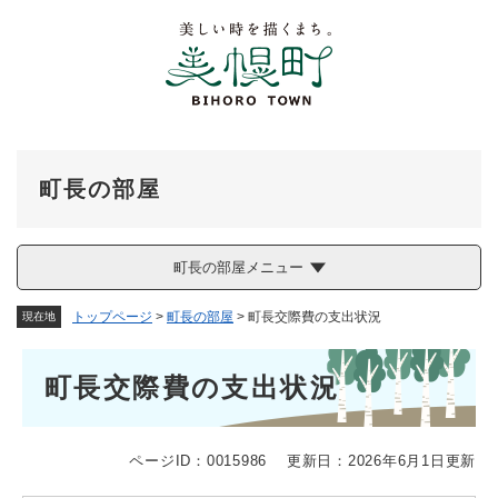
ペ
メニューを飛ばして本文へ
ー
ジ
の
先
頭
で
す
町長の部屋
。
町長の部屋メニュー
トップページ
>
町長の部屋
>
町長交際費の支出状況
現在地
本
町長交際費の支出状況
文
ページID：0015986
更新日：2026年6月1日更新