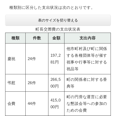
種類別に区分した支出状況は次のとおりです。
表のサイズを切り替える
町長交際費の支出状況表
種類
件数
金額
支出内容
他市町村及び町に関係
197,2
する各種団体等が催す
慶祝
24件
81円
祝事や行事等に対する
祝品等
266,5
町の関係者に対する香
弔慰
26件
00円
典等
町の円滑な運営に必要
415,0
会費
44件
な懇談会等への参加の
00円
ための会費