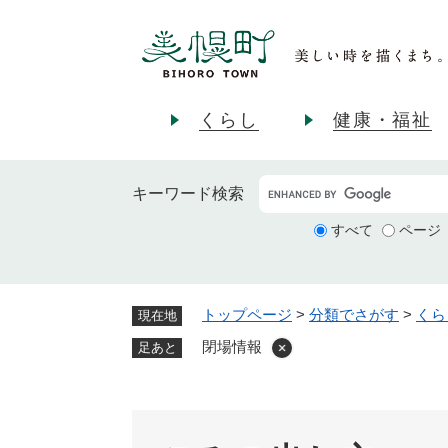
ペ
ー
ジ
の
先
くらし
健康・福祉
頭
で
す
キーワード
検索
。
すべて
ページ
トップページ
>
分類でさがす
>
くら
現在地
閉場情報
足あと