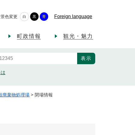
Foreign language
背景色変更
白
黒
青
町政情報
観光・魅力
とは
般廃棄物処理場
>
閉場情報