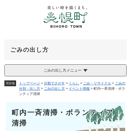
ペ
メニューを飛ばして本文へ
ー
ジ
の
先
頭
で
す
ごみの出し方
。
ごみの出し方メニュー
トップページ
>
分類でさがす
>
くらし
>
ごみ・リサイクル
>
ごみの
現在地
分別・出し方
>
ごみの出し方
>
イベント情報
>
町内一斉清掃・ボラ
ンティア清掃
本
町内一斉清掃・ボランティア
文
清掃