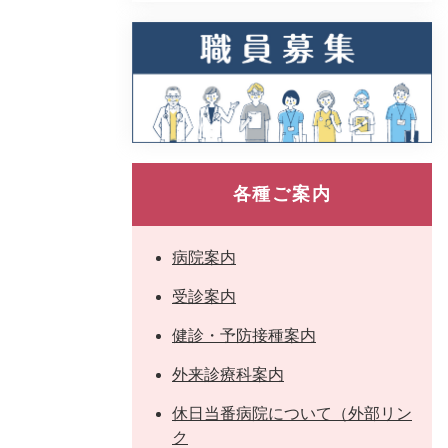
各種ご案内
病院案内
受診案内
健診・予防接種案内
外来診療科案内
休日当番病院について（外部リン
ク