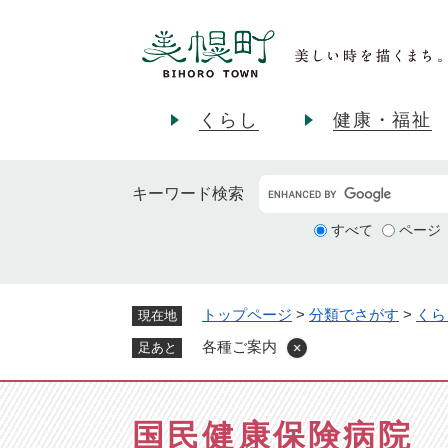
ペ
ー
ジ
の
先
くらし
健康・福祉
頭
で
す
キーワード
検索
。
すべて
ページ
トップページ
>
分類でさがす
>
くら
現在地
各種ご案内
足あと
国民健康保険病院