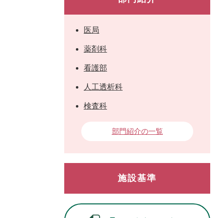
医局
薬剤科
看護部
人工透析科
検査科
部門紹介の一覧
施設基準