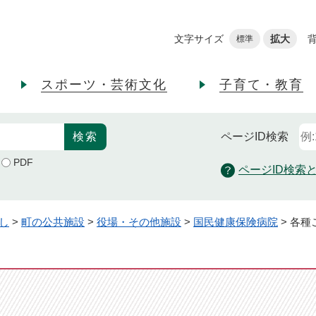
メニューを飛ばして本文へ
文字サイズ
拡大
標準
スポーツ・芸術文化
子育て・教育
ページID
検索
PDF
ページID検索
し
>
町の公共施設
>
役場・その他施設
>
国民健康保険病院
>
各種