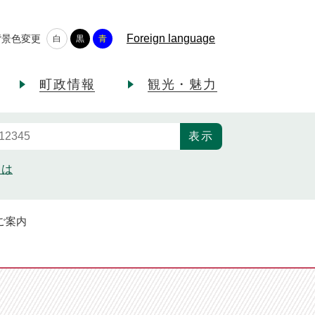
Foreign language
背景色変更
白
黒
青
町政情報
観光・魅力
とは
ご案内