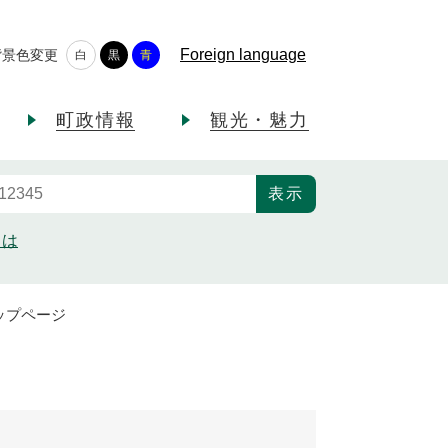
Foreign language
背景色変更
白
黒
青
町政情報
観光・魅力
とは
ップページ