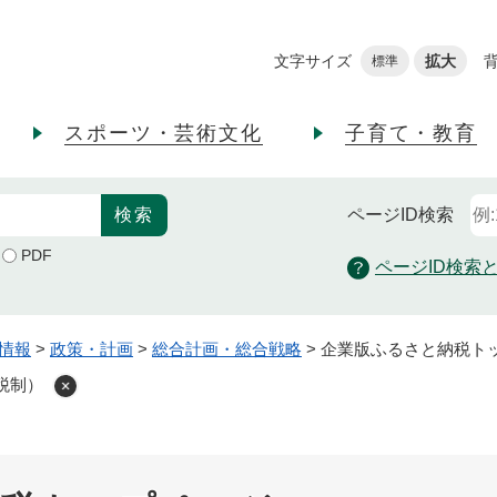
メニューを飛ばして本文へ
文字サイズ
拡大
標準
スポーツ・芸術文化
子育て・教育
ページID
検索
PDF
ページID検索
情報
>
政策・計画
>
総合計画・総合戦略
>
企業版ふるさと納税ト
税制）