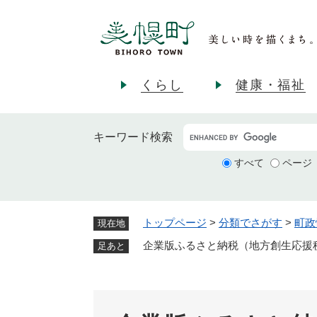
ペ
ー
ジ
の
先
くらし
健康・福祉
頭
で
す
キーワード
検索
。
すべて
ページ
トップページ
>
分類でさがす
>
町政
現在地
企業版ふるさと納税（地方創生応援
足あと