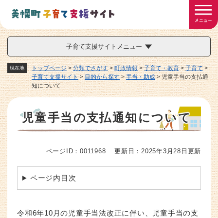
ペ
メニューを飛ばして本文へ
ー
ジ
の
先
子育て支援サイトメニュー
頭
で
トップページ
>
分類でさがす
>
町政情報
>
子育て・教育
>
子育て
>
現在地
す
子育て支援サイト
>
目的から探す
>
手当・助成
>
児童手当の支払通
知について
。
本
児童手当の支払通知について
文
ページID：0011968
更新日：2025年3月28日更新
ページ内目次
令和6年10月の児童手当法改正に伴い、児童手当の支