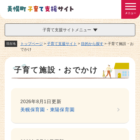
ペ
メニューを飛ばして本文へ
ー
ジ
の
先
子育て支援サイトメニュー
頭
で
トップページ
>
子育て支援サイト
>
目的から探す
>
子育て施設・お
現在地
す
でかけ
。
本
子育て施設・おでかけ
文
2026年8月1日更新
美幌保育園・東陽保育園