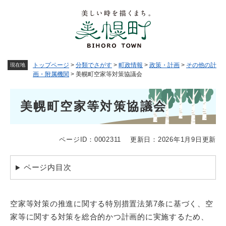
ペ
メニューを飛ばして本文へ
ー
ジ
の
先
頭
トップページ
>
分類でさがす
>
町政情報
>
政策・計画
>
その他の計
現在地
で
画・附属機関
>
美幌町空家等対策協議会
す
。
本
美幌町空家等対策協議会
文
ページID：0002311
更新日：2026年1月9日更新
ページ内目次
空家等対策の推進に関する特別措置法第7条に基づく、空
家等に関する対策を総合的かつ計画的に実施するため、