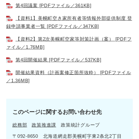
第4回議案 [PDFファイル／361KB]
【資料1】美幌町空き家所有者等情報外部提供制度 登
録申請事業者一覧 [PDFファイル／347KB]
【資料2】第2次美幌町空家等対策計画（案） [PDFフ
ァイル／1.76MB]
第4回開催結果 [PDFファイル／537KB]
開催結果資料（計画案修正箇所抜粋） [PDFファイル
／1.36MB]
このページに関するお問い合わせ先
総務部
政策推進課
政策統計グループ
〒092-8650 北海道網走郡美幌町字東2条北2丁目