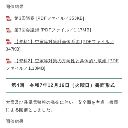
開催結果
第3回議案 [PDFファイル／353KB]
第3回会議録 [PDFファイル／1.17MB]
【資料1】空家等対策計画体系図 [PDFファイル／
347KB]
【資料2】空家等対策の方向性と具体的な取組 [PDF
ファイル／1.19MB]
第4回 令和7年12月16日（火曜日）書面形式
大雪及び暴風雪警報の発令に伴い、安全面を考慮し書面
による開催としました。
開催結果​