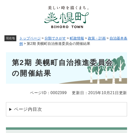
ペ
メニューを飛ばして本文へ
ー
ジ
の
先
頭
トップページ
>
分類でさがす
>
町政情報
>
政策・計画
>
自治基本条
現在地
で
例
>
第2期 美幌町自治推進委員会の開催結果
す
。
本
第2期 美幌町自治推進委員会
文
の開催結果
ページID：0002399
更新日：2015年10月21日更新
ページ内目次