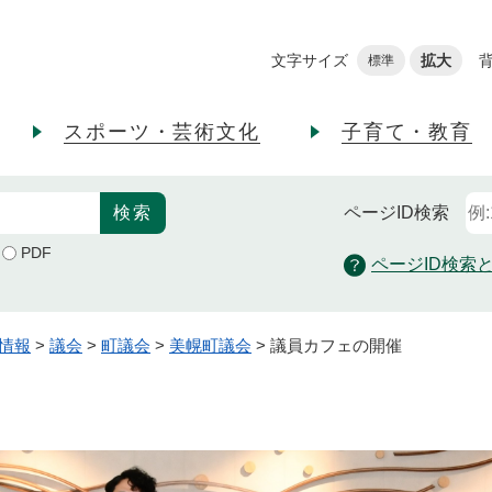
メニューを飛ばして本文へ
文字サイズ
拡大
標準
スポーツ・芸術文化
子育て・教育
ページID
検索
PDF
ページID検索
情報
>
議会
>
町議会
>
美幌町議会
>
議員カフェの開催