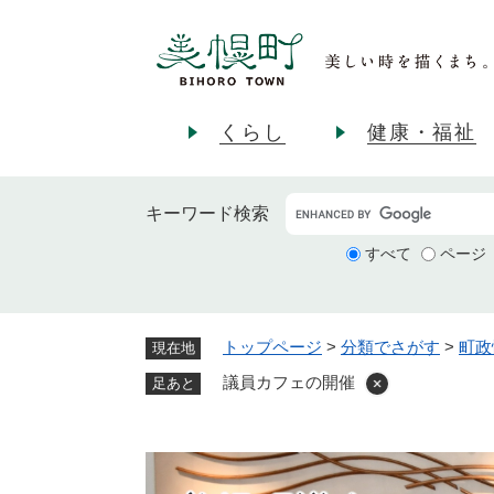
ペ
ー
ジ
の
先
くらし
健康・福祉
頭
で
す
キーワード
検索
。
すべて
ページ
トップページ
>
分類でさがす
>
町政
現在地
議員カフェの開催
足あと