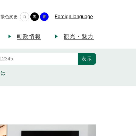
Foreign language
背景色変更
白
黒
青
町政情報
観光・魅力
とは