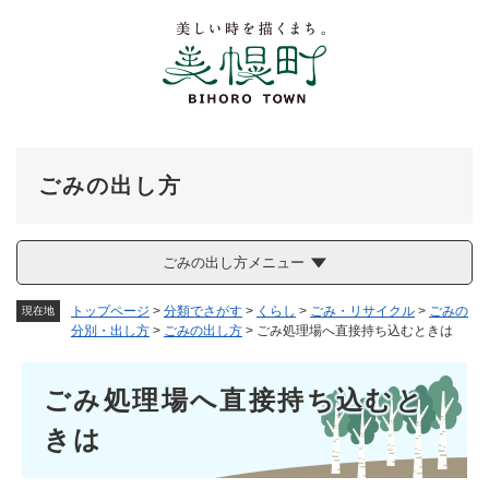
ペ
メニューを飛ばして本文へ
ー
ジ
の
先
頭
で
す
ごみの出し方
。
ごみの出し方メニュー
トップページ
>
分類でさがす
>
くらし
>
ごみ・リサイクル
>
ごみの
現在地
分別・出し方
>
ごみの出し方
>
ごみ処理場へ直接持ち込むときは
本
ごみ処理場へ直接持ち込むと
文
きは