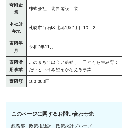
寄附企
株式会社 北向電設工業
業
本社所
札幌市白石区北郷1条7丁目13－2
在地
寄附年
令和7年11月
月
寄附活
このまちで出会い結婚し、子どもを生み育て
用事業
たいという希望をかなえる事業
寄附額
500,000円
このページに関するお問い合わせ先
総務部
政策推進課
政策統計グループ