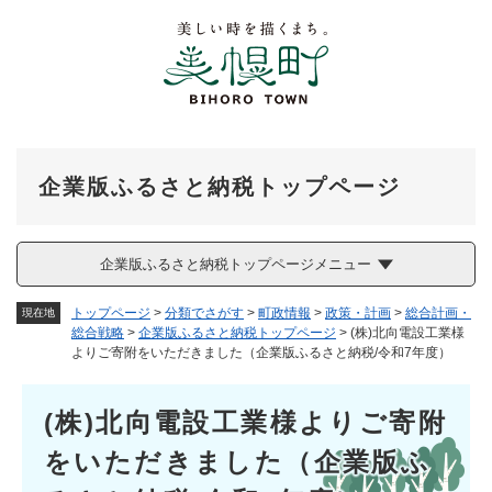
ペ
メニューを飛ばして本文へ
ー
ジ
の
先
頭
で
す
企業版ふるさと納税トップページ
。
企業版ふるさと納税トップページメニュー
トップページ
>
分類でさがす
>
町政情報
>
政策・計画
>
総合計画・
現在地
総合戦略
>
企業版ふるさと納税トップページ
>
(株)北向電設工業様
よりご寄附をいただきました（企業版ふるさと納税/令和7年度）
本
(株)北向電設工業様よりご寄附
文
をいただきました（企業版ふ