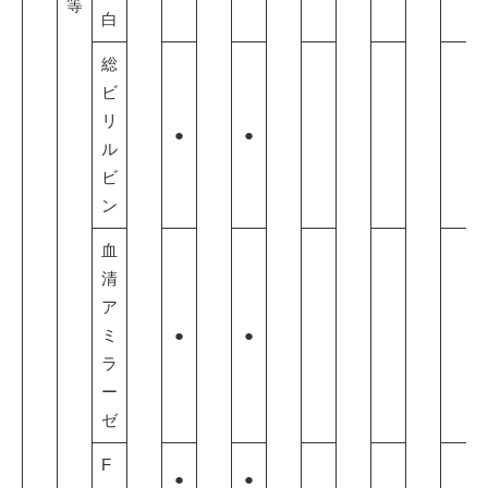
等
白
総
ビ
リ
●
●
ル
ビ
ン
血
清
ア
ミ
●
●
ラ
ー
ゼ
F
●
●