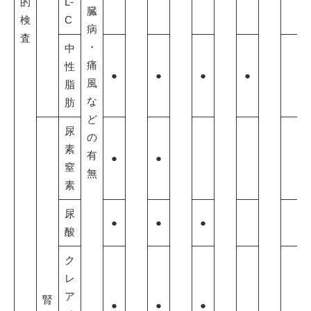
的
L-
臓
検
C
病
査
・
中
痛
性
●
●
●
●
風
脂
な
肪
ど
尿
の
素
有
●
●
窒
無
素
尿
●
●
●
酸
ク
レ
ア
腎
●
●
●