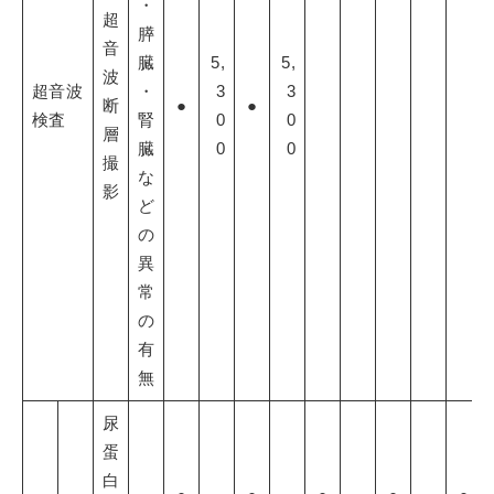
・
超
膵
音
臓
5,
5,
波
超音波
・
3
3
断
●
●
検査
腎
0
0
層
臓
0
0
撮
な
影
ど
の
異
常
の
有
無
尿
蛋
白