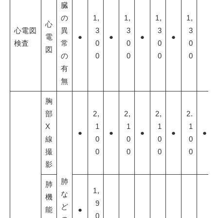
臓
の
1,
1,
1,
1,
心
心電図
異
3
3
3
3
電
●
●
●
●
検査
常
0
0
0
0
図
の
0
0
0
0
有
無
胸
部
2,
2,
2,
2.
X
1
1
1
1
●
●
●
●
●
線
0
0
0
0
撮
0
0
0
0
影
肺
肺
1,
な
機
9
ど
能
●
0