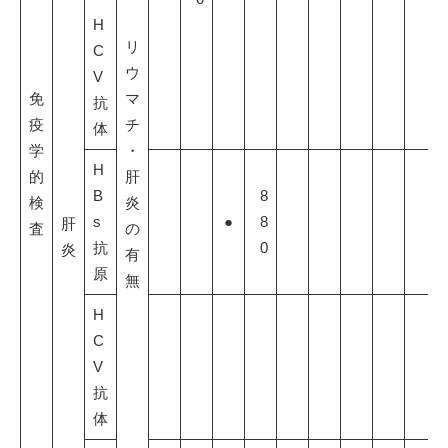
H
リ
C
ウ
V
免
マ
抗
疫
チ
体
学
・
H
的
肝
B
8
検
炎
s
●
8
肝
査
の
抗
0
炎
有
原
無
H
C
V
抗
体