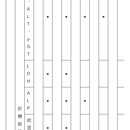
・
A
L
●
●
●
●
T
・
γ-
G
T
L
D
●
●
H
A
L
●
●
●
P
肝
機
総
能
蛋
●
●