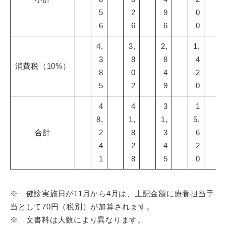
5
2
9
0
6
6
6
0
4,
3,
2,
1,
3
8
8
4
消費税（10%）
8
0
4
2
5
2
9
0
4
4
3
1
8,
1,
1,
5,
合計
2
8
3
6
4
2
4
2
1
8
5
0
※ 健診実施日が11月から4月は、上記金額に療養担当手
当として70円（税別）が加算されます。
※ 文書料は人数により異なります。