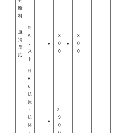
判
断
料
R
血
A
3
3
清
テ
●
0
●
0
反
ス
0
0
応
ト
H
B
s
抗
原
・
2,
抗
9
●
体
0
・
0