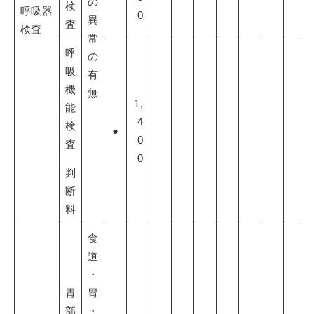
の
検
呼吸器
0
異
査
検査
常
呼
の
吸
有
機
無
1,
能
4
検
●
0
査
0
判
断
料
食
道
・
胃
胃
部
・