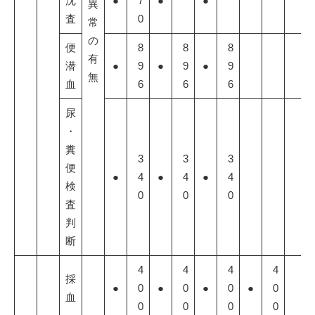
沈
●
7
●
●
異
査
0
常
の
便
8
8
8
有
潜
●
9
●
9
●
9
無
血
6
6
6
尿
・
糞
3
3
3
便
●
4
●
4
●
4
検
0
0
0
査
判
断
4
4
4
4
採
●
0
●
0
●
0
●
0
血
0
0
0
0