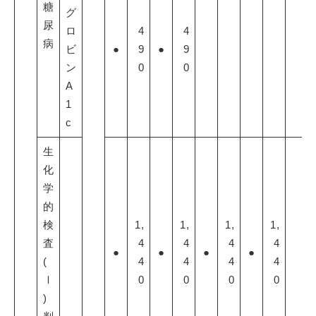
糖
グ
尿
ロ
4
4
病
ビ
●
9
●
9
ン
0
0
A
1
c
生
化
学
的
検
1,
1,
1,
1,
査
4
4
4
4
●
●
●
●
(
4
4
4
4
Ⅰ
0
0
0
0
)