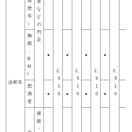
煙
度
歴
な
等
ど
）
の
判
胸
定
囲
・
●
●
●
●
B
M
2,
2,
2,
2,
I
9
9
9
9
診察等
肥
1
1
1
1
満
●
0
●
0
●
0
●
0
度
裸
眼
・