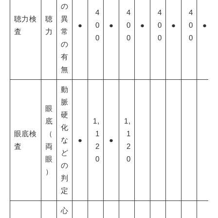
の
4
4
4
4
聴力検
聴
異
●
0
●
0
●
0
●
0
●
査
力
常
0
0
0
0
の
有
無
動
脈
眼
硬
底
1,
1,
化
眼底検
（
1
1
な
●
●
査
両
2
2
ど
眼
0
0
の
）
判
定
心