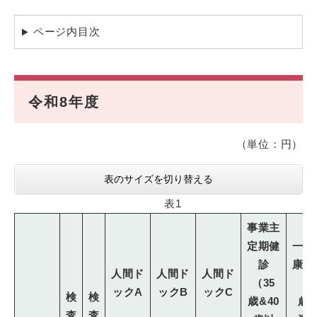
ページ内目次
令和8年度
（単位：円）
表のサイズを切り替える
表1
事業主
定期健
一般
診
康診
人間ド
人間ド
人間ド
（35
（4
ックA
ックB
ックC
検
検
歳&40
歳
査
査