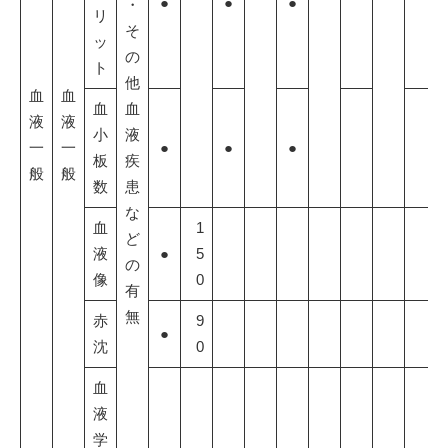
●
●
●
・
リ
そ
ッ
の
ト
他
血
血
血
血
液
液
小
液
一
一
●
●
●
板
疾
般
般
数
患
な
血
1
ど
液
●
5
の
像
0
有
無
赤
9
●
沈
0
血
液
学