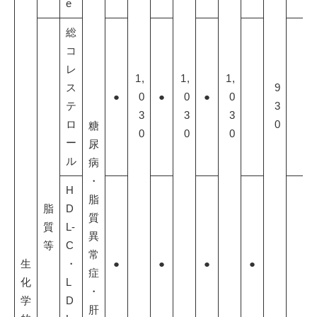
e
総
コ
レ
1,
1,
1,
ス
9
●
0
●
0
●
0
テ
3
3
3
3
ロ
0
糖
0
0
0
ー
尿
ル
病
・
H
脂
脂
D
質
質
L-
異
等
C
常
生
・
●
●
●
●
症
化
L
・
学
D
肝