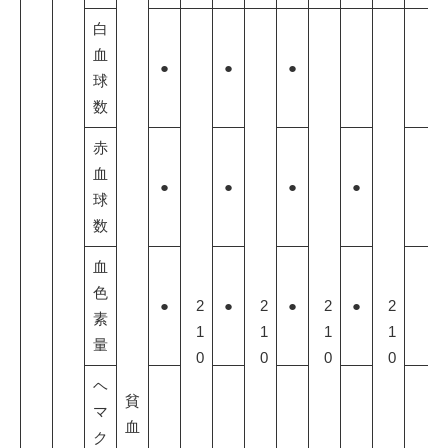
白
血
●
●
●
球
数
赤
血
●
●
●
●
球
数
血
色
●
2
●
2
●
2
●
2
素
1
1
1
1
量
0
0
0
0
ヘ
貧
マ
血
ク