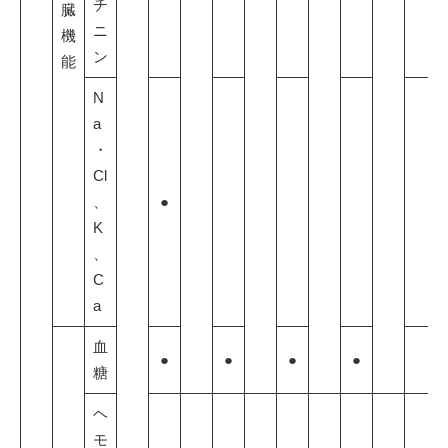
チ
臓
ニ
機
ン
能
N
a
・
Cl
、
●
K
、
C
a
血
●
●
●
●
糖
ヘ
モ