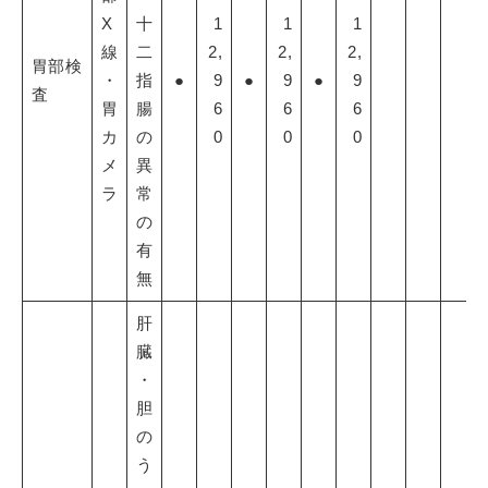
X
十
1
1
1
線
二
2,
2,
2,
胃部検
・
指
●
9
●
9
●
9
査
胃
腸
6
6
6
カ
の
0
0
0
メ
異
ラ
常
の
有
無
肝
臓
・
胆
の
う