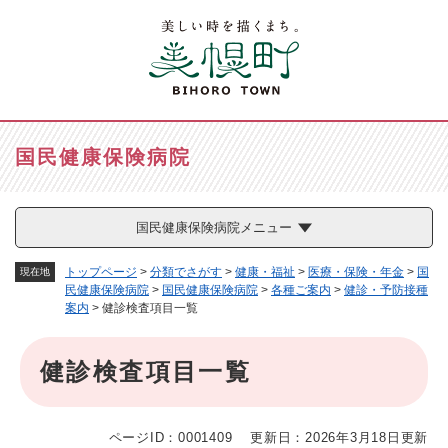
ペ
メニューを飛ばして本文へ
ー
ジ
の
先
頭
で
国民健康保険病院
す
。
国民健康保険病院メニュー
トップページ
>
分類でさがす
>
健康・福祉
>
医療・保険・年金
>
国
現在地
民健康保険病院
>
国民健康保険病院
>
各種ご案内
>
健診・予防接種
案内
>
健診検査項目一覧
本
健診検査項目一覧
文
ページID：0001409
更新日：2026年3月18日更新