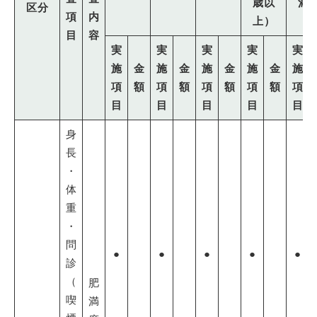
歳以
満
区分
項
内
上）
目
容
実
実
実
実
実
施
金
施
金
施
金
施
金
施
項
額
項
額
項
額
項
額
項
目
目
目
目
目
身
長
・
体
重
・
問
●
●
●
●
●
診
（
肥
喫
満