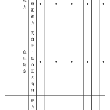
視
矯
●
●
●
●
●
力
正
視
力
高
血
圧
血
・
圧
低
●
●
●
●
●
測
血
定
圧
の
有
無
聴
力