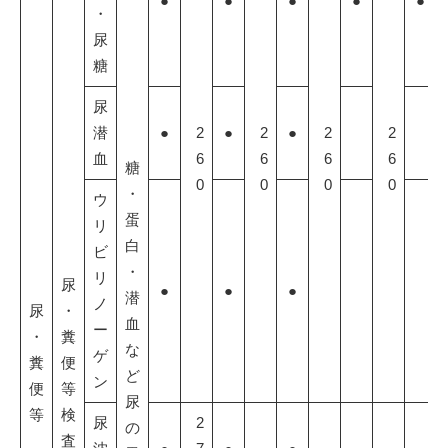
●
●
●
●
●
・
尿
糖
尿
潜
●
2
●
2
●
2
2
血
6
6
6
6
糖
0
0
0
0
・
ウ
蛋
リ
白
ビ
・
リ
尿
●
●
●
潜
ノ
尿
・
血
ー
・
糞
な
ゲ
糞
便
ど
ン
便
等
尿
等
検
尿
2
の
査