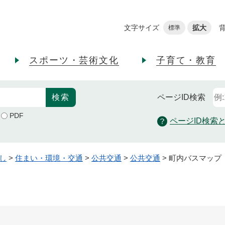
メニューを飛ばして本文へ
文字サイズ
拡大
標準
スポーツ・芸術文化
子育て・教育
ページID
検索
PDF
ページID検索
し
>
住まい・環境・交通
>
公共交通
>
公共交通
>
町内バスマップ