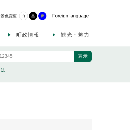
Foreign language
背景色変更
白
黒
青
町政情報
観光・魅力
とは