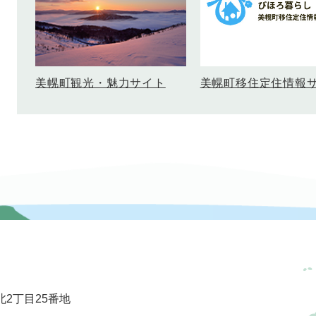
美幌町移住定住情報
美幌町観光・魅力サイト
2丁目25番地