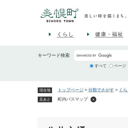
ペ
ー
ジ
の
先
くらし
健康・福祉
頭
で
す
キーワード
検索
。
すべて
ページ
トップページ
>
分類でさがす
>
くら
現在地
町内バスマップ
足あと