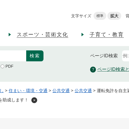
メニューを飛ばして本文へ
文字サイズ
拡大
標準
スポーツ・芸術文化
子育て・教育
ページID
検索
PDF
ページID検索
し
>
住まい・環境・交通
>
公共交通
>
公共交通
>
運転免許を自主
を助成します！