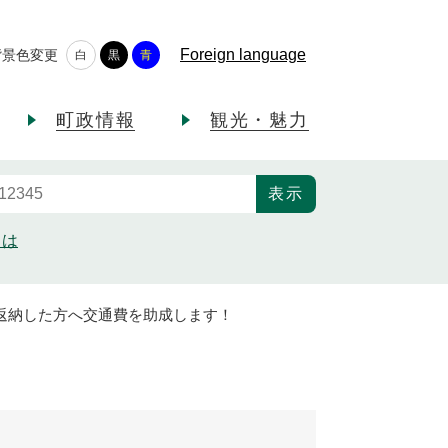
Foreign language
背景色変更
白
黒
青
町政情報
観光・魅力
とは
返納した方へ交通費を助成します！