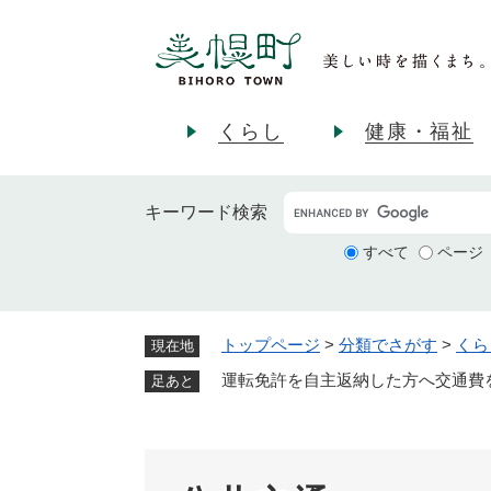
ペ
ー
ジ
の
先
くらし
健康・福祉
頭
で
す
キーワード
検索
。
すべて
ページ
トップページ
>
分類でさがす
>
くら
現在地
運転免許を自主返納した方へ交通費
足あと