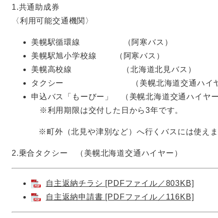
1.共通助成券
〈利用可能交通機関〉
美幌駅循環線 （阿寒バス）
美幌駅旭小学校線 （阿寒バス）
美幌高校線 （北海道北見バス）
タクシー （美幌北海道交通ハイヤ
申込バス「もーびー」 （美幌北海道交通ハイヤ
※利用期限は交付した日から3年です。
※町外（北見や津別など）へ行くバスには使えま
2.乗合タクシー （美幌北海道交通ハイヤー）
自主返納チラシ [PDFファイル／803KB]
自主返納申請書 [PDFファイル／116KB]