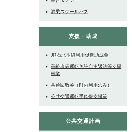
乗合タクシー
混乗スクールバス
支援・助成
JR石北本線利用促進助成金
高齢者等運転免許自主返納等支援
事業
共通回数券（町内利用のみ）
公共交通運転手確保支援策
公共交通計画