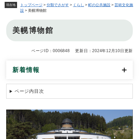
トップページ
>
分類でさがす
>
くらし
>
町の公共施設
>
芸術文化施
現在地
設
>
美幌博物館
本
美幌博物館
文
ページID：0006848
更新日：2024年12月10日更新
新着情報
ページ内目次