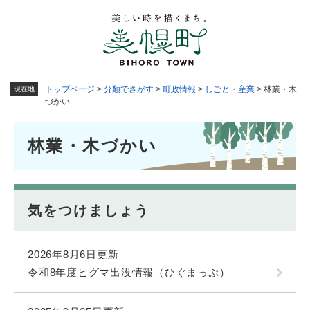
ペ
メニューを飛ばして本文へ
ー
ジ
の
先
頭
トップページ
>
分類でさがす
>
町政情報
>
しごと・産業
>
林業・木
現在地
で
づかい
す
。
本
林業・木づかい
文
気をつけましょう
2026年8月6日更新
令和8年度ヒグマ出没情報（ひぐまっぷ）