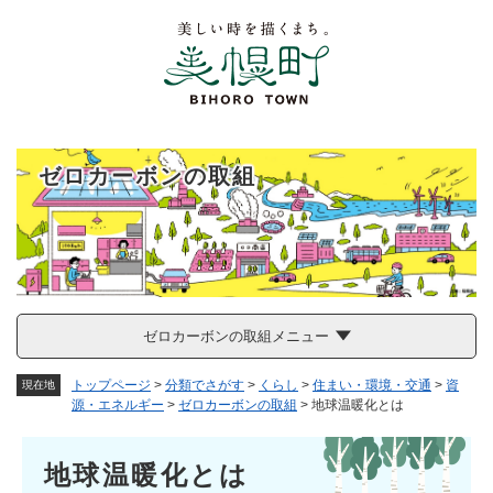
ペ
メニューを飛ばして本文へ
ー
ジ
の
先
頭
で
す
ゼロカーボンの取組
。
ゼロカーボンの取組メニュー
トップページ
>
分類でさがす
>
くらし
>
住まい・環境・交通
>
資
現在地
源・エネルギー
>
ゼロカーボンの取組
>
地球温暖化とは
本
地球温暖化とは
文