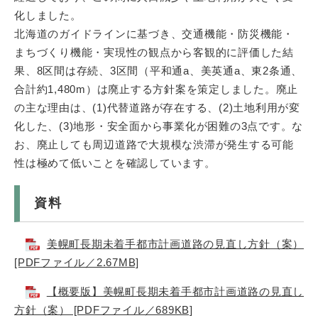
化しました。
北海道のガイドラインに基づき、交通機能・防災機能・
まちづくり機能・実現性の観点から客観的に評価した結
果、8区間は存続、3区間（平和通a、美英通a、東2条通、
合計約1,480m）は廃止する方針案を策定しました。廃止
の主な理由は、(1)代替道路が存在する、(2)土地利用が変
化した、(3)地形・安全面から事業化が困難の3点です。な
お、廃止しても周辺道路で大規模な渋滞が発生する可能
性は極めて低いことを確認しています。
資料
美幌町長期未着手都市計画道路の見直し方針（案）
[PDFファイル／2.67MB]
【概要版】美幌町長期未着手都市計画道路の見直し
方針（案） [PDFファイル／689KB]