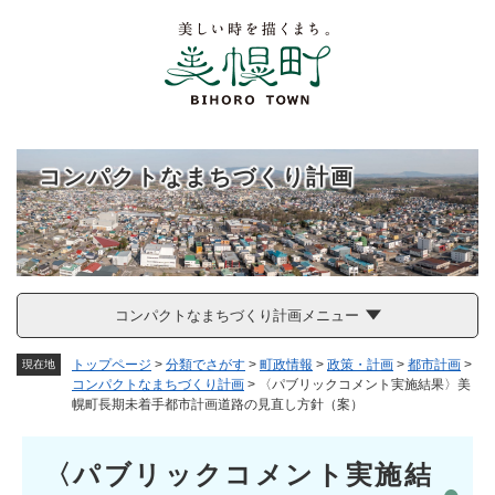
ペ
メニューを飛ばして本文へ
ー
ジ
の
先
頭
で
す
コンパクトなまちづくり計画
。
コンパクトなまちづくり計画メニュー
トップページ
>
分類でさがす
>
町政情報
>
政策・計画
>
都市計画
>
現在地
コンパクトなまちづくり計画
>
〈パブリックコメント実施結果〉美
幌町長期未着手都市計画道路の見直し方針（案）
本
〈パブリックコメント実施結
文