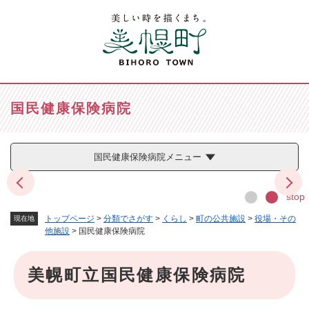
ペ
メニューを飛ばして本文へ
ー
ジ
の
先
頭
で
国民健康保険病院
す
。
国民健康保険病院メニュー
stop
トップページ
>
分類でさがす
>
くらし
>
町の公共施設
>
役場・その
現在地
他施設
>
国民健康保険病院
本
美幌町立国民健康保険病院
文