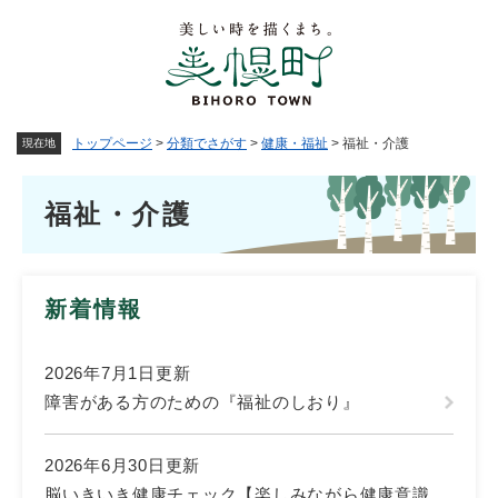
ペ
メニューを飛ばして本文へ
ー
ジ
の
先
頭
トップページ
>
分類でさがす
>
健康・福祉
>
福祉・介護
現在地
で
す
本
。
福祉・介護
文
新着情報
2026年7月1日更新
障害がある方のための『福祉のしおり』
2026年6月30日更新
脳いきいき健康チェック【楽しみながら健康意識